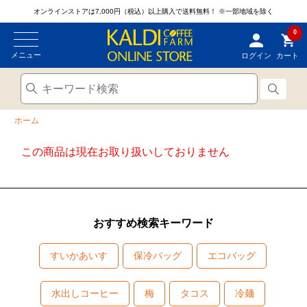
オンラインストアは7,000円（税込）以上購入で送料無料！
※一部地域を除く
0
メニュー
ログイン
カート
ホーム
この商品は現在お取り扱いしておりません
おすすめ検索キーワード
すいかあいす
保冷バッグ
エコバッグ
水出しコーヒー
梅
タコス
冷麺