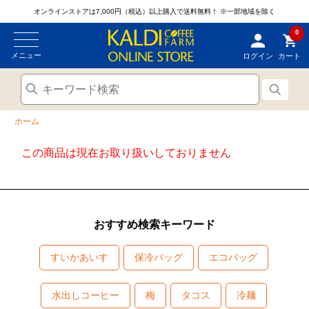
オンラインストアは7,000円（税込）以上購入で送料無料！
※一部地域を除く
0
メニュー
ログイン
カート
ホーム
この商品は現在お取り扱いしておりません
おすすめ検索キーワード
すいかあいす
保冷バッグ
エコバッグ
水出しコーヒー
梅
タコス
冷麺