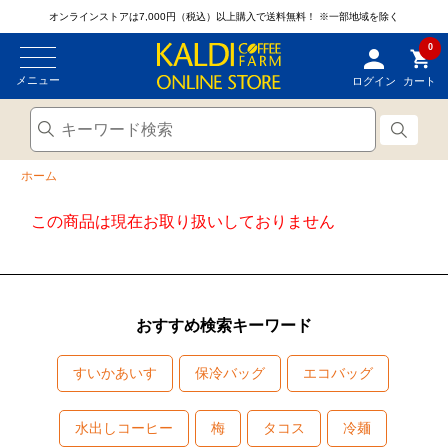
オンラインストアは7,000円（税込）以上購入で送料無料！
※一部地域を除く
0
メニュー
ログイン
カート
ホーム
この商品は現在お取り扱いしておりません
おすすめ検索キーワード
すいかあいす
保冷バッグ
エコバッグ
水出しコーヒー
梅
タコス
冷麺