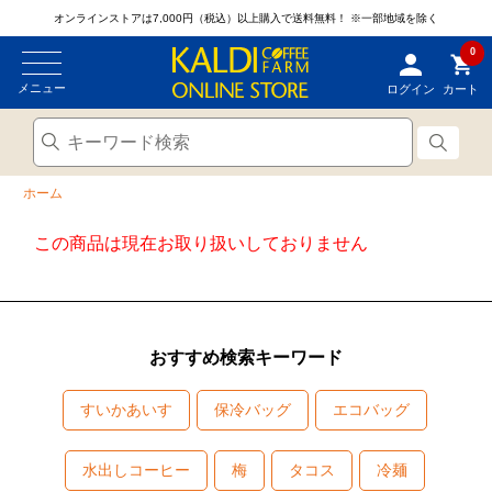
オンラインストアは7,000円（税込）以上購入で送料無料！
※一部地域を除く
0
メニュー
ログイン
カート
ホーム
この商品は現在お取り扱いしておりません
おすすめ検索キーワード
すいかあいす
保冷バッグ
エコバッグ
水出しコーヒー
梅
タコス
冷麺