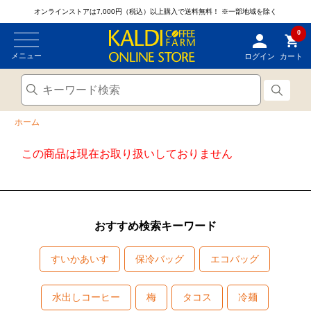
オンラインストアは7,000円（税込）以上購入で送料無料！
※一部地域を除く
0
メニュー
ログイン
カート
ホーム
この商品は現在お取り扱いしておりません
おすすめ検索キーワード
すいかあいす
保冷バッグ
エコバッグ
水出しコーヒー
梅
タコス
冷麺