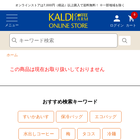
オンラインストアは7,000円（税込）以上購入で送料無料！
※一部地域を除く
0
メニュー
ログイン
カート
ホーム
この商品は現在お取り扱いしておりません
おすすめ検索キーワード
すいかあいす
保冷バッグ
エコバッグ
水出しコーヒー
梅
タコス
冷麺