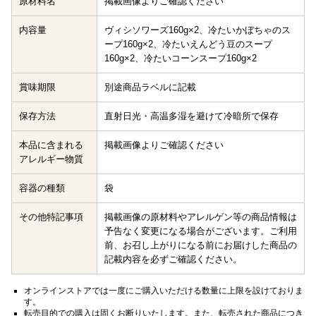
原材料名
掲載画像よりご確認ください
内容量
ヴィシソワーズ160g×2、冷たいかぼちゃのス
ープ160g×2、冷たいえんどう豆のスープ
160g×2、冷たいコーンスープ160g×2
賞味期限
別途商品ラベルに記載
保存方法
直射日光・高温多湿を避けて冷暗所で保存
本品に含まれる
掲載画像よりご確認ください
アレルギー物質
容器の種類
袋
その他特記事項
掲載画像の原材料やアレルゲン等の商品情報は
予告なく変更になる場合がございます。ご利用
前、お召し上がりになる前にお届けした商品の
記載内容を必ずご確認ください。
オンラインストアでは一度にご購入いただける数量に上限を設けておりま
す。
転売目的での購入は固くお断りいたします。また、転売された商品につき