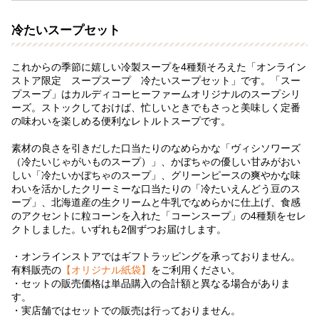
冷たいスープセット
これからの季節に嬉しい冷製スープを4種類そろえた「オンライン
ストア限定 スープスープ 冷たいスープセット」です。「スー
プスープ」はカルディコーヒーファームオリジナルのスープシリ
ーズ。ストックしておけば、忙しいときでもさっと美味しく定番
の味わいを楽しめる便利なレトルトスープです。
素材の良さを引きだした口当たりのなめらかな「ヴィシソワーズ
（冷たいじゃがいものスープ）」、かぼちゃの優しい甘みがおい
しい「冷たいかぼちゃのスープ」、グリーンピースの爽やかな味
わいを活かしたクリーミーな口当たりの「冷たいえんどう豆のス
ープ」、北海道産の生クリームと牛乳でなめらかに仕上げ、食感
のアクセントに粒コーンを入れた「コーンスープ」の4種類をセレ
クトしました。いずれも2個ずつお届けします。
・オンラインストアではギフトラッピングを承っておりません。
有料販売の
【オリジナル紙袋】
をご利用ください。
・セットの販売価格は単品購入の合計額と異なる場合がありま
す。
・実店舗ではセットでの販売は行っておりません。