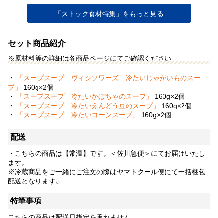
「ストック食材特集」をもっと見る
セット商品紹介
※原材料等の詳細は各商品ページにてご確認ください
・
「スープスープ ヴィシソワーズ 冷たいじゃがいものスー
プ」
160g×2個
・
「スープスープ 冷たいかぼちゃのスープ」
160g×2個
・
「スープスープ 冷たいえんどう豆のスープ」
160g×2個
・
「スープスープ 冷たいコーンスープ」
160g×2個
配送
・こちらの商品は【常温】です。＜佐川急便＞にてお届けいたし
ます。
※冷蔵商品をご一緒にご注文の際はヤマトクール便にて一括梱包
配送となります。
特筆事項
こちらの商品は配送日指定を承れません。