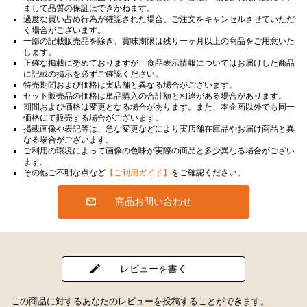
まして品質の保証はできかねます。
過度な買い占め行為が確認された場合、ご注文をキャンセルさせていただ
く場合がございます。
一部の記載販売品を除き、賞味期限は残り一ヶ月以上の商品をご用意いた
します。
正確な掲載に努めておりますが、食品表示情報についてはお届けした商品
に記載の掲示を必ずご確認ください。
特売期間および価格は実店舗と異なる場合がございます。
セット販売品の価格は単品購入の合計額と相違がある場合があります。
期間および価格は変更となる場合があります。また、本企画以外でも同一
価格にて販売する場合がございます。
掲載画像や表記等は、急な変更などにより実店舗在庫品やお届け商品と異
なる場合がございます。
ご利用の環境によって画像の色味が実際の商品と多少異なる場合がござい
ます。
その他ご不明な点など
【ご利用ガイド】
をご確認ください。
商品お問い合わせ
レビューを書く
この商品に対するあなたのレビューを投稿することができます。