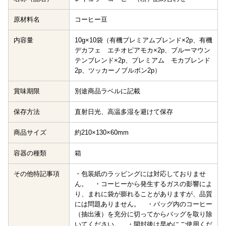
原材料名
コーヒー豆
内容量
10g×10袋（有機プレミアムブレンド×2p、有機
デカフェ エチオピアモカ×2p、ブルーマウン
テンブレンド×2p、プレミアム モカブレンド
2p、ツッカーノブルボン2p）
賞味期限
別途商品ラベルに記載
保存方法
直射日光、高温多湿を避けて保存
商品サイズ
約210×130×60mm
容器の種類
箱
その他特記事項
・包装紙のラッピングには対応しておりませ
ん。 ・コーヒーから発生するガスの影響によ
り、まれに袋が膨れることがありますが、品質
には問題ありません。 ・バッグ内のコーヒー
（抽出液）を充分に切ってからバッグを取り除
いてください。 ・開封後は早めにご使用くだ