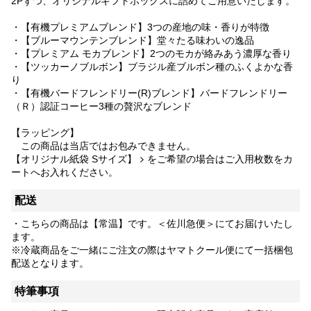
2Pずつ、オリジナルギフトボックスに詰めてご用意いたします。
・
【有機プレミアムブレンド】
3つの産地の味・香りが特徴
・
【ブルーマウンテンブレンド】
堂々たる味わいの逸品
・
【プレミアム モカブレンド】
2つのモカが絡みあう濃厚な香り
・
【ツッカーノブルボン】
ブラジル産ブルボン種のふくよかな香
り
・
【有機バードフレンドリー(R)ブレンド】
バードフレンドリー
（Ｒ）認証コーヒー3種の贅沢なブレンド
【ラッピング】
この商品は当店ではお包みできません。
【オリジナル紙袋 Sサイズ】
をご希望の場合はご入用枚数をカ
ートへお入れください。
配送
・こちらの商品は【常温】です。＜佐川急便＞にてお届けいたし
ます。
※冷蔵商品をご一緒にご注文の際はヤマトクール便にて一括梱包
配送となります。
特筆事項