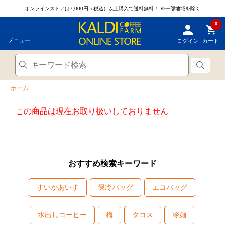
オンラインストアは7,000円（税込）以上購入で送料無料！
※一部地域を除く
0
メニュー
ログイン
カート
ホーム
この商品は現在お取り扱いしておりません
おすすめ検索キーワード
すいかあいす
保冷バッグ
エコバッグ
水出しコーヒー
梅
タコス
冷麺