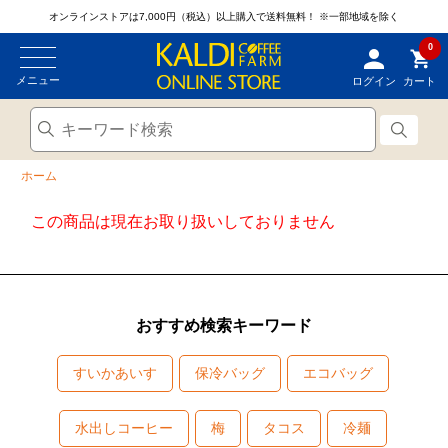
オンラインストアは7,000円（税込）以上購入で送料無料！
※一部地域を除く
0
メニュー
ログイン
カート
ホーム
この商品は現在お取り扱いしておりません
おすすめ検索キーワード
すいかあいす
保冷バッグ
エコバッグ
水出しコーヒー
梅
タコス
冷麺