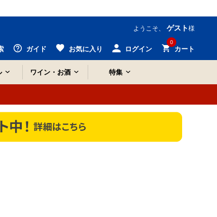
ゲスト
ようこそ、
様
0
索
ガイド
お気に入り
ログイン
カート
ル
ワイン・お酒
特集