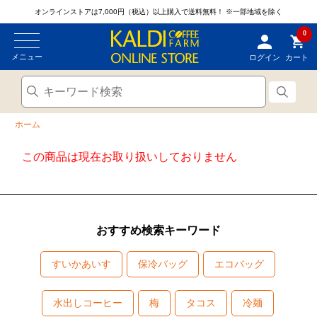
オンラインストアは7,000円（税込）以上購入で送料無料！
※一部地域を除く
0
メニュー
ログイン
カート
ホーム
この商品は現在お取り扱いしておりません
おすすめ検索キーワード
すいかあいす
保冷バッグ
エコバッグ
水出しコーヒー
梅
タコス
冷麺