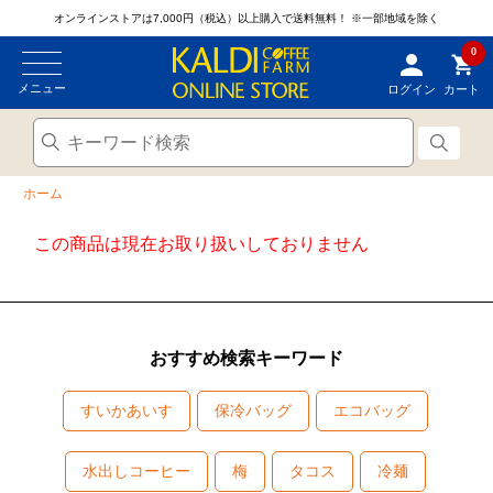
オンラインストアは7,000円（税込）以上購入で送料無料！
※一部地域を除く
0
メニュー
ログイン
カート
ホーム
この商品は現在お取り扱いしておりません
おすすめ検索キーワード
すいかあいす
保冷バッグ
エコバッグ
水出しコーヒー
梅
タコス
冷麺