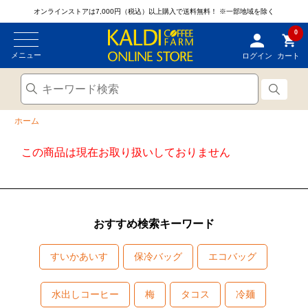
オンラインストアは7,000円（税込）以上購入で送料無料！
※一部地域を除く
0
メニュー
ログイン
カート
ホーム
この商品は現在お取り扱いしておりません
おすすめ検索キーワード
すいかあいす
保冷バッグ
エコバッグ
水出しコーヒー
梅
タコス
冷麺