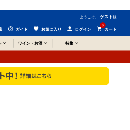
ゲスト
ようこそ、
様
0
索
ガイド
お気に入り
ログイン
カート
ル
ワイン・お酒
特集