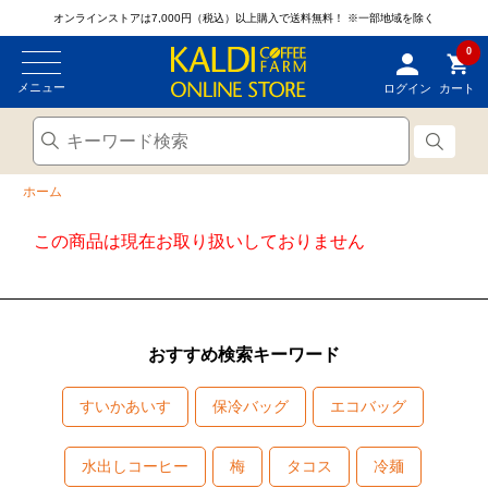
オンラインストアは7,000円（税込）以上購入で送料無料！
※一部地域を除く
0
メニュー
ログイン
カート
ホーム
この商品は現在お取り扱いしておりません
おすすめ検索キーワード
すいかあいす
保冷バッグ
エコバッグ
水出しコーヒー
梅
タコス
冷麺