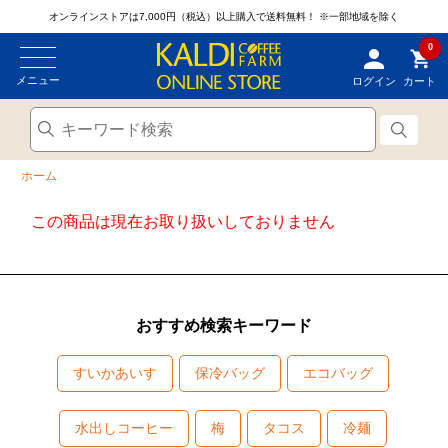
オンラインストアは7,000円（税込）以上購入で送料無料！
※一部地域を除く
0
メニュー
ログイン
カート
ホーム
この商品は現在お取り扱いしておりません
おすすめ検索キーワード
すいかあいす
保冷バッグ
エコバッグ
水出しコーヒー
梅
タコス
冷麺