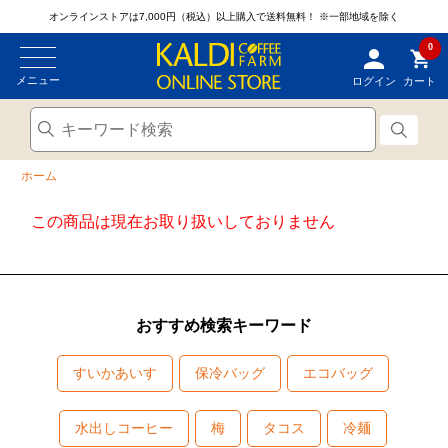
オンラインストアは7,000円（税込）以上購入で送料無料！
※一部地域を除く
0
メニュー
ログイン
カート
ホーム
この商品は現在お取り扱いしておりません
おすすめ検索キーワード
すいかあいす
保冷バッグ
エコバッグ
水出しコーヒー
梅
タコス
冷麺