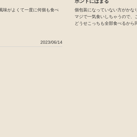
ホントにはまる
風味がよくて一度に何個も食べ
個包装になっていない方がかな
マジで一気食いしちゃうので、
どうせこっちも全部食べるから
2023/06/14