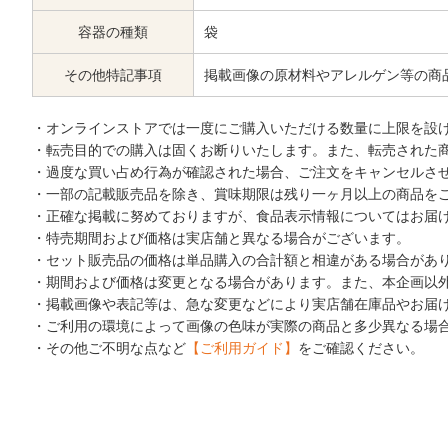
容器の種類
袋
その他特記事項
掲載画像の原材料やアレルゲン等の商
・オンラインストアでは一度にご購入いただける数量に上限を設
・転売目的での購入は固くお断りいたします。また、転売された
・過度な買い占め行為が確認された場合、ご注文をキャンセルさ
・一部の記載販売品を除き、賞味期限は残り一ヶ月以上の商品を
・正確な掲載に努めておりますが、食品表示情報についてはお届
・特売期間および価格は実店舗と異なる場合がございます。
・セット販売品の価格は単品購入の合計額と相違がある場合があ
・期間および価格は変更となる場合があります。また、本企画以
・掲載画像や表記等は、急な変更などにより実店舗在庫品やお届
・ご利用の環境によって画像の色味が実際の商品と多少異なる場
・その他ご不明な点など
【ご利用ガイド】
をご確認ください。