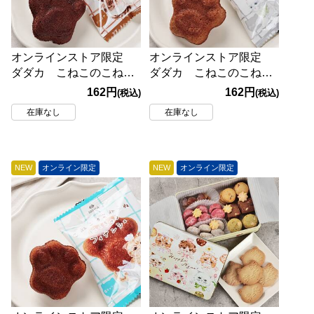
オンラインストア限定
オンラインストア限定
ダダカ こねこのこねこ
ダダカ こねこのこねこ
ね にくきゅうフィナン
ね にくきゅうフィナン
162円
162円
(税込)
(税込)
シェ ショコラ 1個
シェ アールグレイ1個
在庫なし
在庫なし
NEW
オンライン限定
NEW
オンライン限定