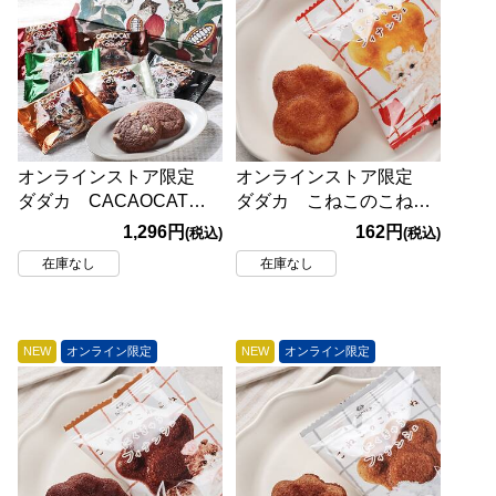
オンラインストア限定
オンラインストア限定
ダダカ CACAOCAT
ダダカ こねこのこねこ
Bake mini ミックス6
ね にくきゅうフィナン
1,296円
162円
(税込)
(税込)
個入
シェ バター 1個
在庫なし
在庫なし
NEW
オンライン限定
NEW
オンライン限定