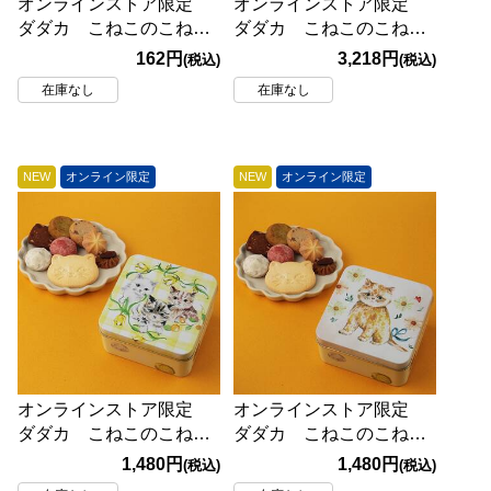
オンラインストア限定
オンラインストア限定
ダダカ こねこのこねこ
ダダカ こねこのこねこ
ね にくきゅうフィナン
ねクッキー缶
162円
3,218円
(税込)
(税込)
シェ 塩キャラメル1個
HappyNyao 45枚
在庫なし
在庫なし
NEW
オンライン限定
NEW
オンライン限定
オンラインストア限定
オンラインストア限定
ダダカ こねこのこねこ
ダダカ こねこのこねこ
ねクッキー缶mini
ねクッキー缶mini
1,480円
1,480円
(税込)
(税込)
Friends 18p
Flower 18p