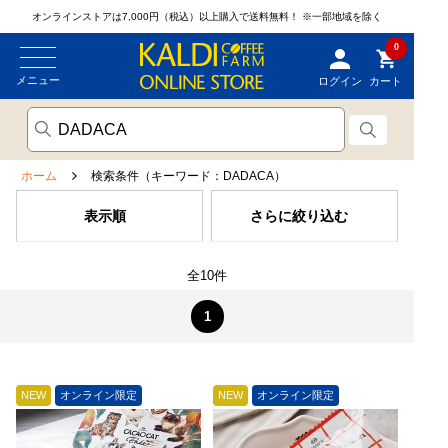
オンラインストアは7,000円（税込）以上購入で送料無料！
※一部地域を除く
0
メニュー
ログイン
カート
ホーム
検索条件（キーワード：DADACA）
表示順
さらに絞り込む
全10件
1
NEW
オンライン限定
NEW
オンライン限定