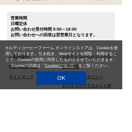
営業時間
日曜定休
お問い合わせ受付時間 9:00～18:00
お問い合わせへの回答は翌営業日となります。
カルディコーヒーファーム オンラインストアは、Cookieを使
用しております。引き続き、Webサイトを閲覧・利用するこ
ご利用規約
カルディコーヒーファーム
とで、Cookieの使用に同意したものとさせていただきます。
Cookieの詳細は「
Cookieについて
」をご覧ください。
特定商品取引法
企業情報
サイトマップ
プライバシーポリシー
OK
カスタマーハラスメント対
応方針
店舗検索
採用情報