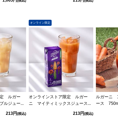
1,065円
213円
(税込)
(税込)
オンライン限定
定 ルガー
オンラインストア限定 ルガー
ルガーニ 
ルジュー...
ニ マイティミックスジュース...
ース 750m
213円
213円
(税込)
(税込)