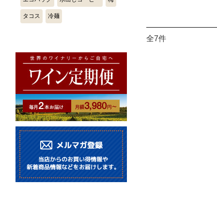
タコス
冷麺
全7件