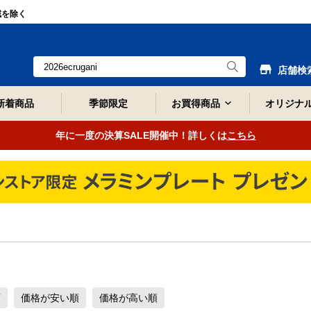
域を除く
店舗検
新着商品
季節限定
お買得商品
オリジナ
年に一度の決算SALE開催中！詳しくは
こちら
順
価格が安い順
価格が高い順