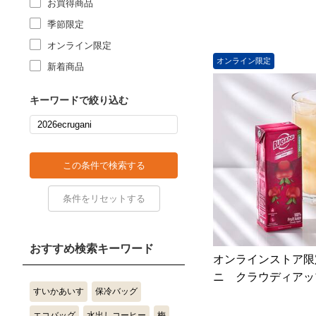
お買得商品
季節限定
オンライン限定
オンライン限定
新着商品
キーワードで絞り込む
おすすめ検索キーワード
オンラインストア限
ニ クラウディアップ
すいかあいす
保冷バッグ
エコバッグ
水出しコーヒー
梅