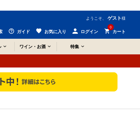
ゲスト
ようこそ、
様
0
索
ガイド
お気に入り
ログイン
カート
ル
ワイン・お酒
特集