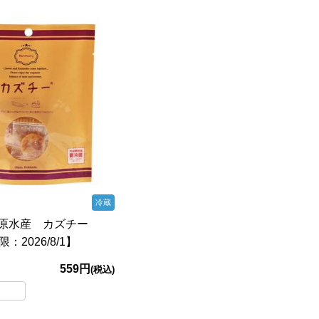
冷蔵
井原水産 カズチー
：2026/8/1】
559円
(税込)
し