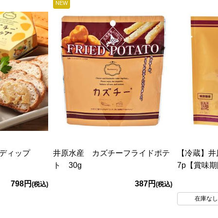
NEW
ーディップ
井原水産 カズチーフライドポテ
【冷蔵】
ト 30g
7p【賞味期限
798円
387円
(税込)
(税込)
在庫な