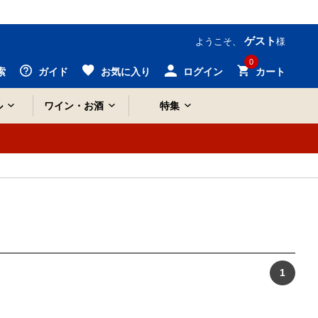
ゲスト
ようこそ、
様
0
索
ガイド
お気に入り
ログイン
カート
ル
ワイン・お酒
特集
1