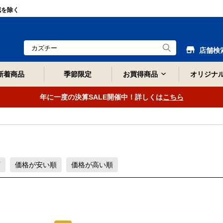
域を除く
店舗検
新着商品
季節限定
お買得商品
オリジナ
年に一度の決算SALE開催中！詳しくは
こちら
順
価格が安い順
価格が高い順