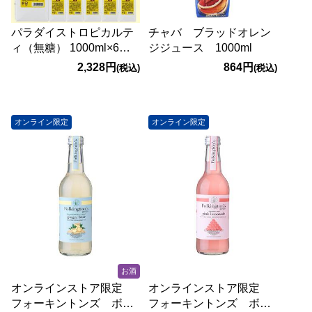
パラダイストロピカルテ
チャバ ブラッドオレン
ィ（無糖） 1000ml×6本
ジジュース 1000ml
【賞味期限：2027/1/9】
2,328円
864円
(税込)
(税込)
オンライン限定
オンライン限定
お酒
オンラインストア限定
オンラインストア限定
フォーキントンズ ボト
フォーキントンズ ボト