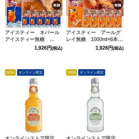
アイスティー ネパール
アイスティー アールグ
アイスティー無糖
レイ無糖 1000ml×6本
1000ml×6本【賞味期限：
【賞味期限：2027/6/10】
1,926円
1,926円
(税込)
(税込)
2027/5/19】
NEW
オンライン限定
NEW
オンライン限定
オンラインストア限定
オンラインストア限定