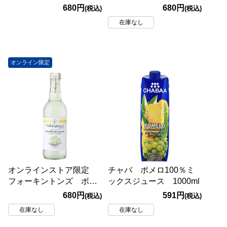
ル ジンジャービア
ル ピンクレモネード
680円
680円
(税込)
(税込)
330ml
330ml
在庫なし
オンライン限定
オンラインストア限定
チャバ ポメロ100％ミ
フォーキントンズ ボト
ックスジュース 1000ml
ル エルダーフラワー
680円
591円
(税込)
(税込)
330ml
在庫なし
在庫なし