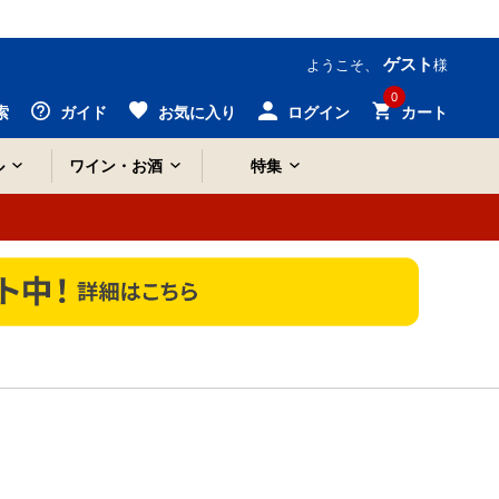
ゲスト
ようこそ、
様
0
索
ガイド
お気に入り
ログイン
カート
ル
ワイン・お酒
特集