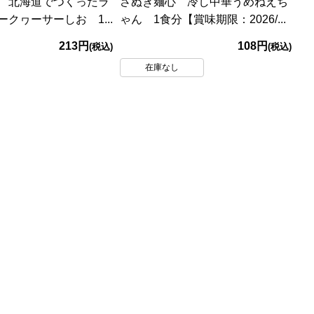
 北海道でつくったラ
さぬき麺心 冷し中華うめねえち
クヮーサーしお 1...
ゃん 1食分【賞味期限：2026/...
213円
108円
(税込)
(税込)
在庫なし