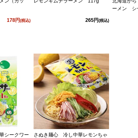
メン（カッ
レモンキムチラーメン 117g
北海道から
ーメン シー
178円
265円
(税込)
(税込)
華シークワー
さぬき麺心 冷し中華レモンちゃ