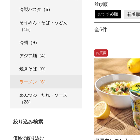
並び順
冷製パスタ（5）
おすすめ順
新着
そうめん・そば・うどん
（15）
全6件
冷麺（9）
お買得
アジア麺（4）
焼きそば（0）
ラーメン（6）
めんつゆ・たれ・ソース
（28）
絞り込み検索
価格で絞り込む