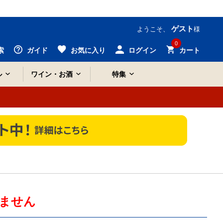
ゲスト
ようこそ、
様
0
索
ガイド
お気に入り
ログイン
カート
ル
ワイン・お酒
特集
ません