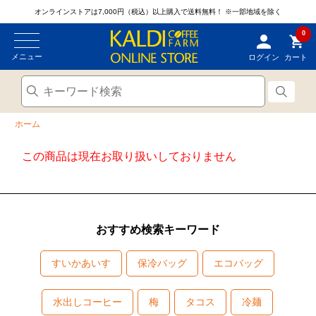
オンラインストアは7,000円（税込）以上購入で送料無料！
※一部地域を除く
0
メニュー
ログイン
カート
ホーム
この商品は現在お取り扱いしておりません
おすすめ検索キーワード
すいかあいす
保冷バッグ
エコバッグ
水出しコーヒー
梅
タコス
冷麺