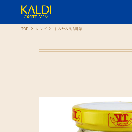
TOP
レシピ
トムヤム風肉味噌