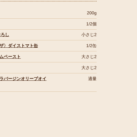
200g
1/2個
おろし
小さじ2
ザ〉ダイストマト缶
1/2缶
ムペースト
大さじ2
大さじ2
ラバージンオリーブオイ
適量