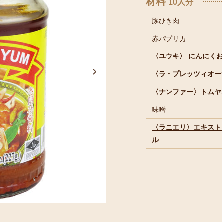
材料
10人分
豚ひき肉
赤パプリカ
〈ユウキ〉 にんにく
〈ラ・プレッツィオー
〈ナンファー〉トムヤ
味噌
〈ラニエリ〉エキスト
ル