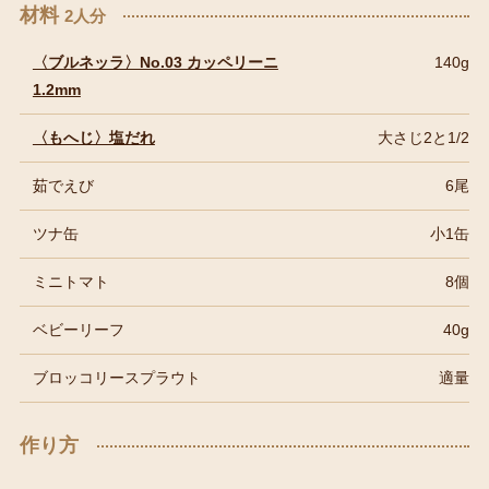
材料
2人分
〈ブルネッラ〉No.03 カッペリーニ
140g
1.2mm
〈もへじ〉塩だれ
大さじ2と1/2
茹でえび
6尾
ツナ缶
小1缶
ミニトマト
8個
ベビーリーフ
40g
ブロッコリースプラウト
適量
作り方