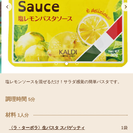
塩レモンソースを混ぜるだけ！サラダ感覚の簡単パスタです。
調理時間
5分
材料
1人分
〈ラ・ターボラ〉生パスタ スパゲッティ
1袋