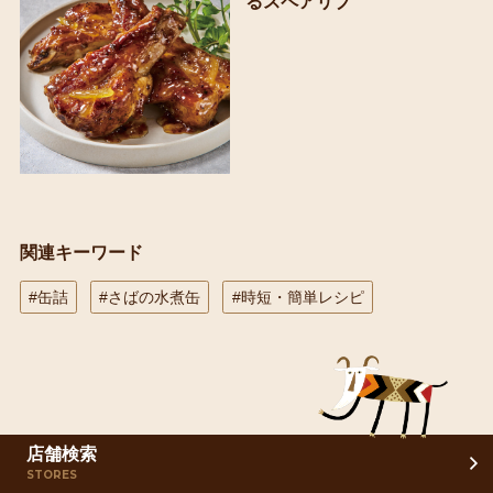
るスペアリブ
関連キーワード
#缶詰
#さばの水煮缶
#時短・簡単レシピ
店舗検索
STORES