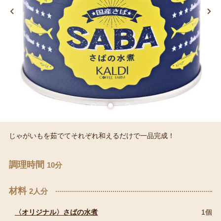
じゃがいもを茹でてそれぞれ和えるだけで一品完成！
調理時間
10分
材料
2人分
〈オリジナル〉さばの水煮
1個