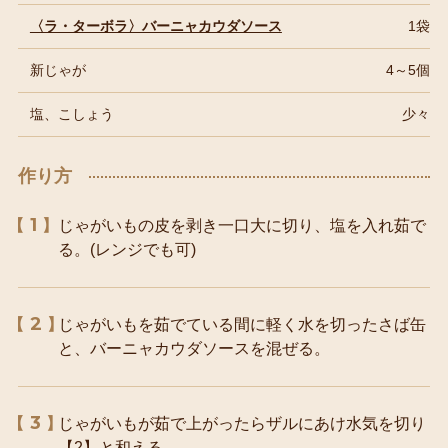
〈ラ・ターボラ〉バーニャカウダソース
1袋
新じゃが
4～5個
塩、こしょう
少々
作り方
1
じゃがいもの皮を剥き一口大に切り、塩を入れ茹で
る。(レンジでも可)
2
じゃがいもを茹でている間に軽く水を切ったさば缶
と、バーニャカウダソースを混ぜる。
3
じゃがいもが茹で上がったらザルにあけ水気を切り
【2】と和える。