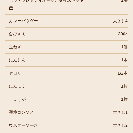
〈ラ・プレッツィオーザ〉ダイストマト
1缶
缶
カレーパウダー
大さじ4
合びき肉
300g
玉ねぎ
1個
にんじん
1本
セロリ
1/2本
にんにく
1片
しょうが
1片
顆粒コンソメ
大さじ1
ウスターソース
大さじ2