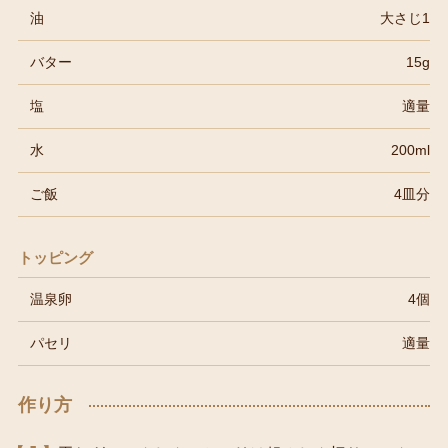
油
大さじ1
バター
15g
塩
適量
水
200ml
ご飯
4皿分
トッピング
温泉卵
4個
パセリ
適量
作り方