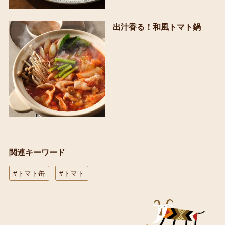
出汁香る！和風トマト鍋
関連キーワード
#トマト缶
#トマト