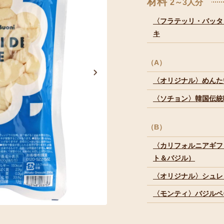
材料
2～3人分
〈フラテッリ・バッタ
キ
（A）
〈オリジナル〉めんた
〈ソチョン〉韓国伝統
（B）
〈カリフォルニアギフ
ト＆バジル）
〈オリジナル〉シュレ
〈モンティ〉バジルペ