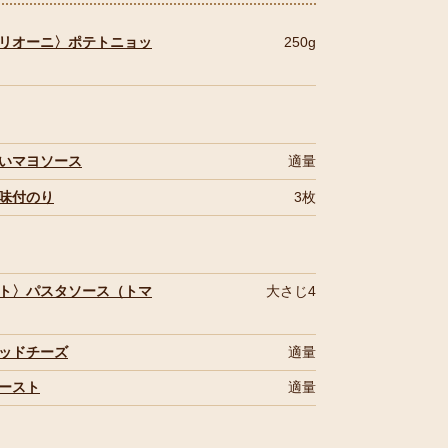
リオーニ〉ポテトニョッ
250g
いマヨソース
適量
味付のり
3枚
ト〉パスタソース（トマ
大さじ4
ッドチーズ
適量
ースト
適量