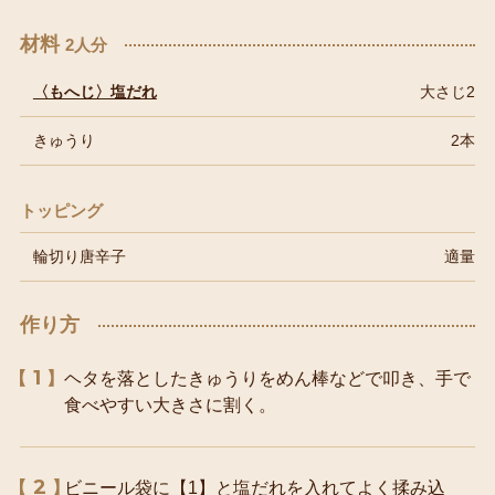
材料
2人分
〈もへじ〉塩だれ
大さじ2
きゅうり
2本
トッピング
輪切り唐辛子
適量
作り方
1
ヘタを落としたきゅうりをめん棒などで叩き、手で
食べやすい大きさに割く。
2
ビニール袋に【1】と塩だれを入れてよく揉み込