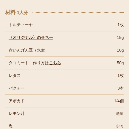
材料
1人分
トルティーヤ
1枚
〈オリジナル〉のせちー
15g
赤いんげん豆（水煮）
10g
タコミート 作り方は
こちら
50g
レタス
1枚
パクチー
3本
アボカド
1/4個
レモン汁
適量
塩
少々