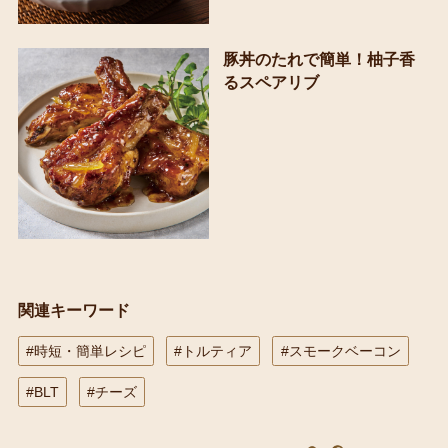
豚丼のたれで簡単！柚子香
るスペアリブ
関連キーワード
#時短・簡単レシピ
#トルティア
#スモークベーコン
#BLT
#チーズ