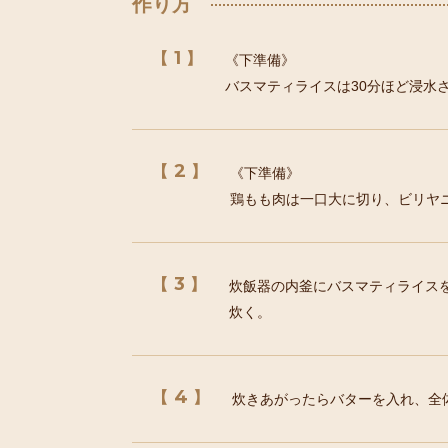
作り方
1
《下準備》
バスマティライスは30分ほど浸水
2
《下準備》
鶏もも肉は一口大に切り、ビリヤニ
3
炊飯器の内釜にバスマティライス
炊く。
4
炊きあがったらバターを入れ、全