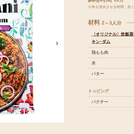
※米を浸水させる時間、炊
材料
2～3人分
〈オリジナル〉炊飯器
キン･ダム
鶏もも肉
水
バター
トッピング
パクチー