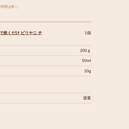
く時間は除く。
で炊くだけ ビリヤニ チ
1個
200ｇ
50ml
10g
適量