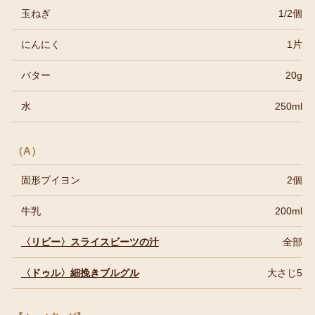
玉ねぎ
1/2個
にんにく
1片
バター
20g
水
250ml
（A）
固形ブイヨン
2個
牛乳
200ml
〈リビー〉スライスビーツの汁
全部
〈ドゥル〉細挽きブルグル
大さじ5