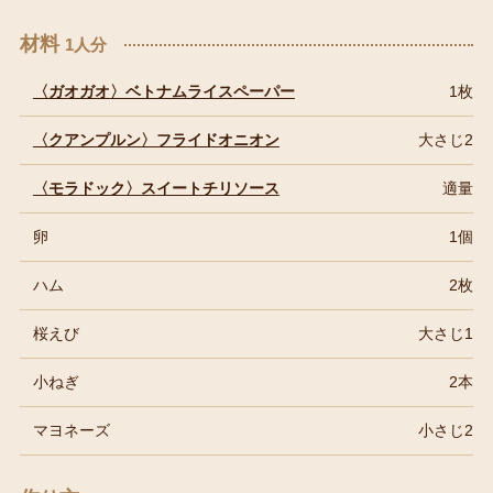
材料
1人分
〈ガオガオ〉ベトナムライスペーパー
1枚
〈クアンプルン〉フライドオニオン
大さじ2
〈モラドック〉スイートチリソース
適量
卵
1個
ハム
2枚
桜えび
大さじ1
小ねぎ
2本
マヨネーズ
小さじ2