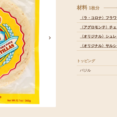
材料
1枚分
〈ラ・コロナ〉フラワ
〈アグロモンテ〉チェ
〈オリジナル〉シュレ
〈オリジナル〉サルシ
トッピング
バジル