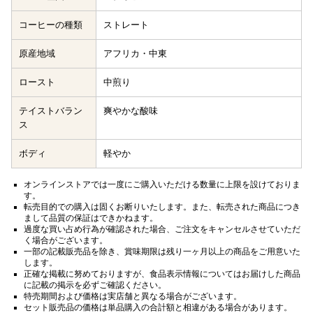
コーヒーの種類
ストレート
原産地域
アフリカ・中東
ロースト
中煎り
テイストバラン
爽やかな酸味
ス
ボディ
軽やか
オンラインストアでは一度にご購入いただける数量に上限を設けておりま
す。
転売目的での購入は固くお断りいたします。また、転売された商品につき
まして品質の保証はできかねます。
過度な買い占め行為が確認された場合、ご注文をキャンセルさせていただ
く場合がございます。
一部の記載販売品を除き、賞味期限は残り一ヶ月以上の商品をご用意いた
します。
正確な掲載に努めておりますが、食品表示情報についてはお届けした商品
に記載の掲示を必ずご確認ください。
特売期間および価格は実店舗と異なる場合がございます。
セット販売品の価格は単品購入の合計額と相違がある場合があります。