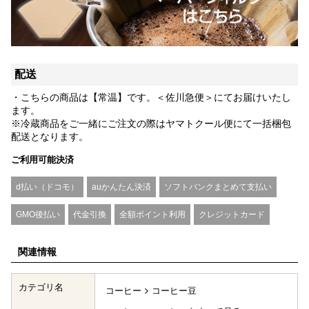
配送
・こちらの商品は【常温】です。＜佐川急便＞にてお届けいたし
ます。
※冷蔵商品をご一緒にご注文の際はヤマトクール便にて一括梱包
配送となります。
ご利用可能決済
d払い（ドコモ）
auかんたん決済
ソフトバンクまとめて支払い
GMO後払い
代金引換
全額ポイント利用
クレジットカード
関連情報
カテゴリ名
コーヒー
コーヒー豆