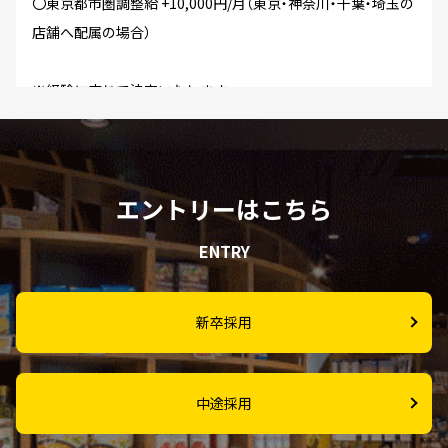
〇東京都市圏調整給 +10,000円/月（東京・神奈川・千葉・埼玉の
店舗へ配属の場合）
※経験に応じて決定いたします。
※試用期間は3カ月。期間中の給与や福利厚生に変更はありま
せん。
エントリーはこちら
各種手当
ENTRY
法定割増賃金（率）
新卒採用
・法定外労働（25％）・深夜労働（25％）・法定休日労働（35％）
遅番手当 19時から22時の勤務に対して ＋200円/時間 を支
中途採用
給