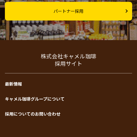
役職手当（役職者のみ）
パートナー採用
通勤手当（上限45,000円/月）
勤務時間
株式会社キャメル珈琲
シフト制（実働8時間＋休憩1時間） 勤務時間は配属先により異
採用サイト
なります。
最新情報
配属店舗
キャメル珈琲グループについて
全国（原則として、入社時のご自宅から通勤可能範囲で配属先
を決定します）
採用についてのお問い合わせ
休日・休暇