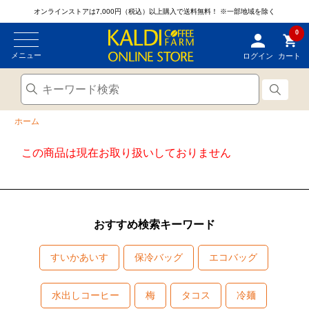
オンラインストアは7,000円（税込）以上購入で送料無料！
※一部地域を除く
0
メニュー
ログイン
カート
ホーム
この商品は現在お取り扱いしておりません
おすすめ検索キーワード
すいかあいす
保冷バッグ
エコバッグ
水出しコーヒー
梅
タコス
冷麺