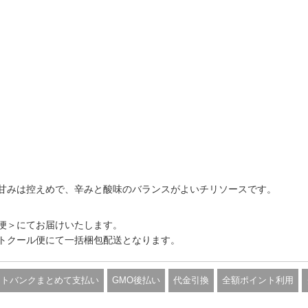
甘みは控えめで、辛みと酸味のバランスがよいチリソースです。
便＞にてお届けいたします。
トクール便にて一括梱包配送となります。
フトバンクまとめて支払い
GMO後払い
代金引換
全額ポイント利用