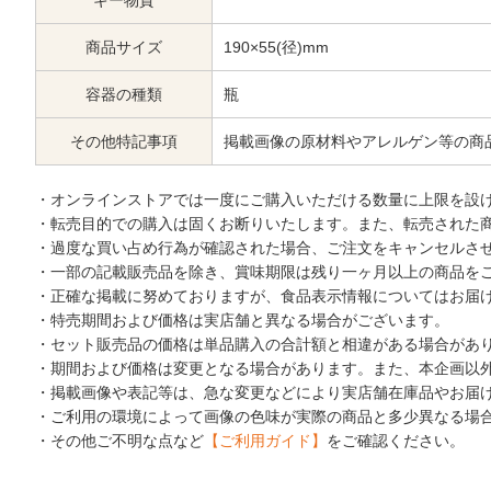
ギー物質
商品サイズ
190×55(径)mm
容器の種類
瓶
その他特記事項
掲載画像の原材料やアレルゲン等の商
・オンラインストアでは一度にご購入いただける数量に上限を設
・転売目的での購入は固くお断りいたします。また、転売された
・過度な買い占め行為が確認された場合、ご注文をキャンセルさ
・一部の記載販売品を除き、賞味期限は残り一ヶ月以上の商品を
・正確な掲載に努めておりますが、食品表示情報についてはお届
・特売期間および価格は実店舗と異なる場合がございます。
・セット販売品の価格は単品購入の合計額と相違がある場合があ
・期間および価格は変更となる場合があります。また、本企画以
・掲載画像や表記等は、急な変更などにより実店舗在庫品やお届
・ご利用の環境によって画像の色味が実際の商品と多少異なる場
・その他ご不明な点など
【ご利用ガイド】
をご確認ください。