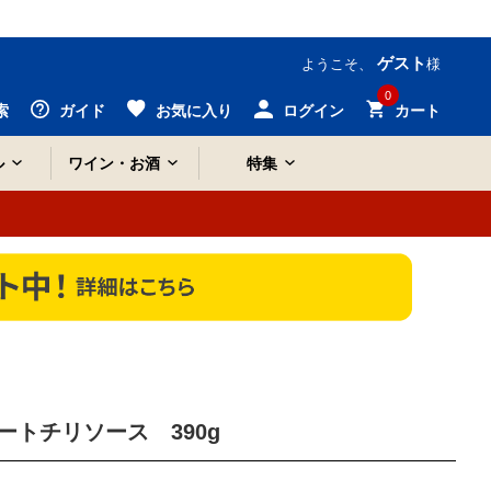
ゲスト
ようこそ、
様
0
索
ガイド
お気に入り
ログイン
カート
ル
ワイン・お酒
特集
トチリソース 390g