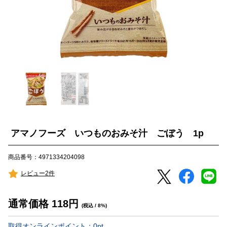
アマノフーズ いつものおみそ汁 ごぼう 1p
商品番号：4971334204098
レビュー2件
通常価格
118
円
(税込 / 8%)
取得オンラインポイント：
0
pt