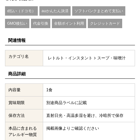
d払い（ドコモ）
auかんたん決済
ソフトバンクまとめて支払い
GMO後払い
代金引換
全額ポイント利用
クレジットカード
関連情報
カテゴリ名
レトルト・インスタント
スープ・味噌汁
商品詳細
内容量
1食
賞味期限
別途商品ラベルに記載
保存方法
直射日光・高温多湿を避け、冷暗所で保存
本品に含まれる
掲載画像よりご確認ください
アレルギー物質