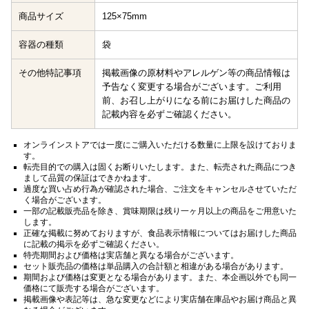
商品サイズ
125×75mm
容器の種類
袋
その他特記事項
掲載画像の原材料やアレルゲン等の商品情報は
予告なく変更する場合がございます。ご利用
前、お召し上がりになる前にお届けした商品の
記載内容を必ずご確認ください。
オンラインストアでは一度にご購入いただける数量に上限を設けておりま
す。
転売目的での購入は固くお断りいたします。また、転売された商品につき
まして品質の保証はできかねます。
過度な買い占め行為が確認された場合、ご注文をキャンセルさせていただ
く場合がございます。
一部の記載販売品を除き、賞味期限は残り一ヶ月以上の商品をご用意いた
します。
正確な掲載に努めておりますが、食品表示情報についてはお届けした商品
に記載の掲示を必ずご確認ください。
特売期間および価格は実店舗と異なる場合がございます。
セット販売品の価格は単品購入の合計額と相違がある場合があります。
期間および価格は変更となる場合があります。また、本企画以外でも同一
価格にて販売する場合がございます。
掲載画像や表記等は、急な変更などにより実店舗在庫品やお届け商品と異