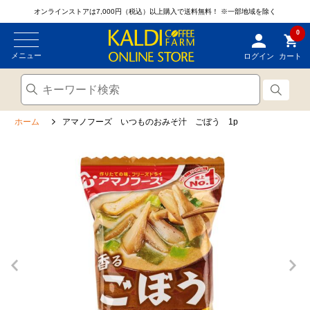
オンラインストアは7,000円（税込）以上購入で送料無料！
※一部地域を除く
0
メニュー
ログイン
カート
ホーム
アマノフーズ いつものおみそ汁 ごぼう 1p