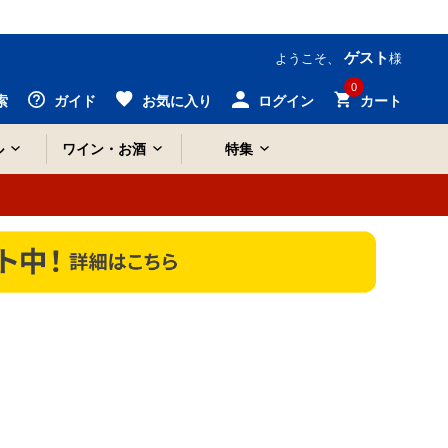
ゲスト
ようこそ、
様
0
索
ガイド
お気に入り
ログイン
カート
ル
ワイン・お酒
特集