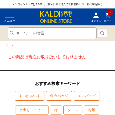
オンラインストアは7,000円（税込）以上購入で送料無料！
※一部地域を除く
0
メニュー
ログイン
カート
ホーム
この商品は現在お取り扱いしておりません
おすすめ検索キーワード
すいかあいす
保冷バッグ
エコバッグ
水出しコーヒー
梅
タコス
冷麺