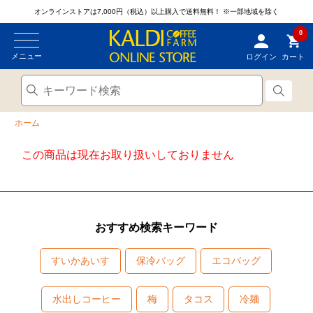
オンラインストアは7,000円（税込）以上購入で送料無料！
※一部地域を除く
0
メニュー
ログイン
カート
ホーム
この商品は現在お取り扱いしておりません
おすすめ検索キーワード
すいかあいす
保冷バッグ
エコバッグ
水出しコーヒー
梅
タコス
冷麺