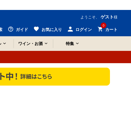
ゲスト
ようこそ、
様
0
索
ガイド
お気に入り
ログイン
カート
ル
ワイン・お酒
特集