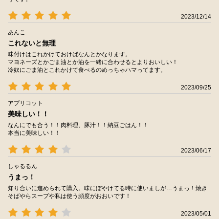
2023/12/14
あんこ
これないと無理
味付けはこれかけておけばなんとかなります。
マヨネーズとかごま油とか油を一緒に合わせるとよりおいしい！
冷奴にごま油とこれかけて食べるのめっちゃハマってます。
2023/09/25
アプリコット
美味しい！！
なんにでも合う！！肉料理、豚汁！！納豆ごはん！！
本当に美味しい！！
2023/06/17
しゃるるん
うまっ！
知り合いに進められて購入。味にぼやけてる時に使いましが…うまっ！焼き
そばやらスープや私は使う頻度がおおいです！
2023/05/01