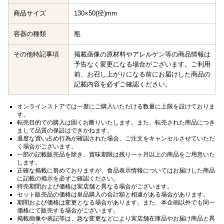
商品サイズ
130×50(径)mm
容器の種類
瓶
その他特記事項
掲載画像の原材料やアレルゲン等の商品情報は
予告なく変更になる場合がございます。ご利用
前、お召し上がりになる前にお届けした商品の
記載内容を必ずご確認ください。
オンラインストアでは一度にご購入いただける数量に上限を設けておりま
す。
転売目的での購入は固くお断りいたします。また、転売された商品につき
まして品質の保証はできかねます。
過度な買い占め行為が確認された場合、ご注文をキャンセルさせていただ
く場合がございます。
一部の記載販売品を除き、賞味期限は残り一ヶ月以上の商品をご用意いた
します。
正確な掲載に努めておりますが、食品表示情報についてはお届けした商品
に記載の掲示を必ずご確認ください。
特売期間および価格は実店舗と異なる場合がございます。
セット販売品の価格は単品購入の合計額と相違がある場合があります。
期間および価格は変更となる場合があります。また、本企画以外でも同一
価格にて販売する場合がございます。
掲載画像や表記等は、急な変更などにより実店舗在庫品やお届け商品と異