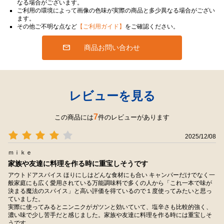
なる場合がございます。
ご利用の環境によって画像の色味が実際の商品と多少異なる場合がござい
ます。
その他ご不明な点など
【ご利用ガイド】
をご確認ください。
商品お問い合わせ
レビューを見る
7
この商品には
件のレビューがあります
2025/12/08
ｍｉｋｅ
家族や友達に料理を作る時に重宝しそうです
アウトドアスパイス ほりにしはどんな食材にも合い キャンパーだけでなく一
般家庭にも広く愛用されている万能調味料で多くの人から「これ一本で味が
決まる魔法のスパイス」と高い評価を得ているので１度使ってみたいと思っ
ていました。
実際に使ってみるとニンニクがガツンと効いていて、塩辛さも比較的強く、
濃い味で少し苦手だと感じました。家族や友達に料理を作る時には重宝しそ
うです。