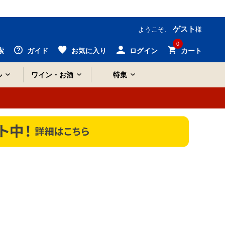
ゲスト
ようこそ、
様
0
索
ガイド
お気に入り
ログイン
カート
ル
ワイン・お酒
特集